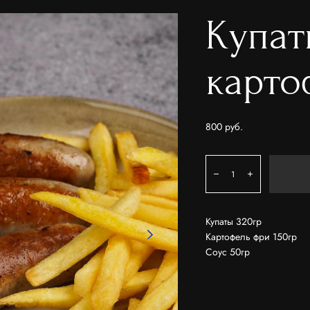
Купат
карто
800 pуб.
Купаты 320гр
Картофель фри 150гр
Соус 50гр