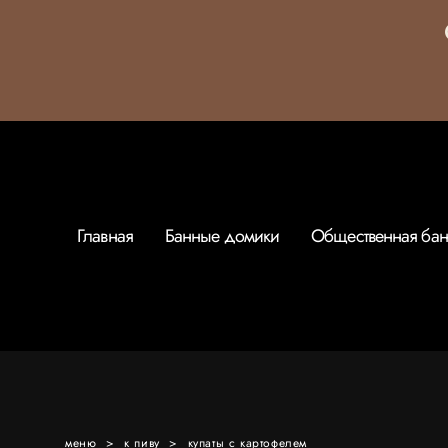
Главная
Банные домики
Общественная бан
меню
>
к пиву
>
купаты с картофелем