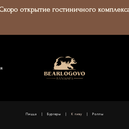
Скоро открытие гостиничного комплекс
я
Пицца
|
Бургеры
|
К пиву
|
Роллы